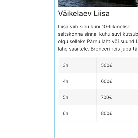
Väikelaev Liisa
Liisa viib sinu kuni 10-liikmelise
seltskonna sinna, kuhu suvi kutsub
olgu selleks Pärnu laht või suund L
lahe saartele. Broneeri reis juba tä
3h
500€
4h
600€
5h
700€
6h
800€