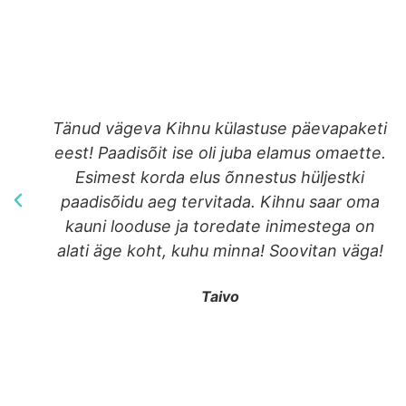
Very cool experience 🙂 Totally
Reccomend!
Evely Kasemaa