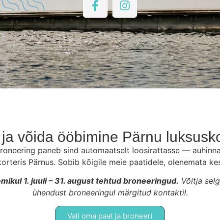
ja võida ööbimine Pärnu luksusko
roneering paneb sind automaatselt loosirattasse — auhinna
orteris Pärnus. Sobib kõigile meie paatidele, olenemata ke
ikul 1. juuli – 31. august tehtud broneeringud.
Võitja sel
ühendust broneeringul märgitud kontaktil.
Vali oma paat ja broneeri