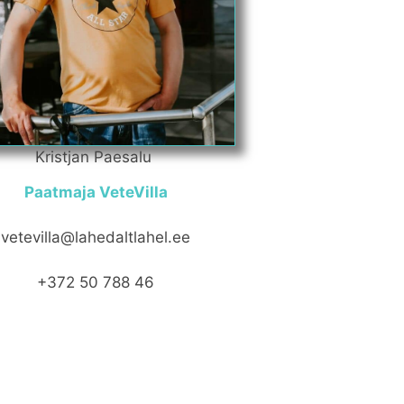
Kristjan Paesalu
Paatmaja VeteVilla
vetevilla@lahedaltlahel.ee
+372 50 788 46