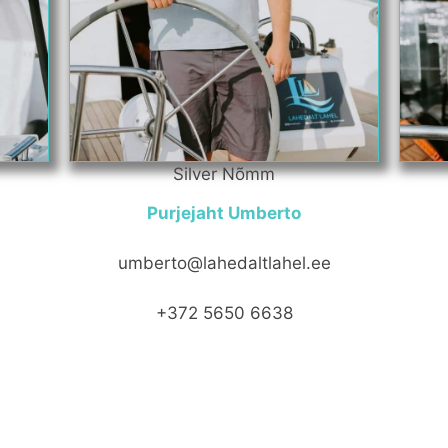
Silver Nõmm
Purjejaht Umberto
umberto@lahedaltlahel.ee
+372 5650 6638