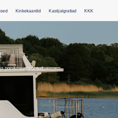
sed
Kinkekaardid
Kastijalgrattad
KKK
l
-ja poissmeesteõhtud,