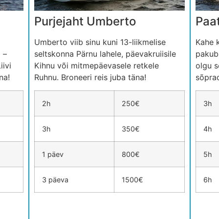
Purjejaht Umberto
Paat
Umberto viib sinu kuni 13-liikmelise
Kahe 
 –
seltskonna Pärnu lahele, päevakruiisile
pakub 
iivi
Kihnu või mitmepäevasele retkele
olgu s
na!
Ruhnu. Broneeri reis juba täna!
sõprad
2h
250€
3h
3h
350€
4h
1 päev
800€
5h
3 päeva
1500€
6h