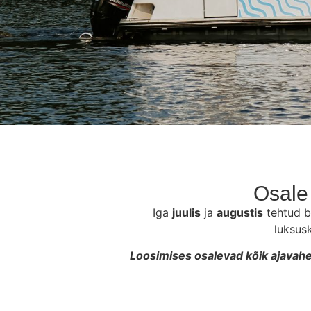
Osale 
Iga
juulis
ja
augustis
tehtud b
luksusk
Loosimises osalevad kõik ajavahem