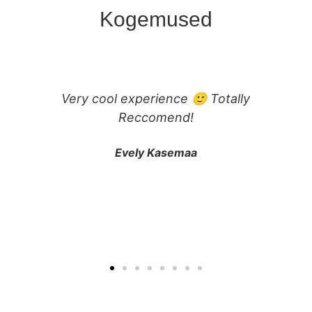
Kogemused
Väga tore meresõit ja vahva Kihnu külastus
oli! Paadis piisavalt ruumi ja hea soe,
võimalus ka väljas sõitu nautida. Saarel oli
väga mugav elektriratastega liikuda. Tore
väljasõit nii pere kui sõpradega.
Kristiina Tammsaar