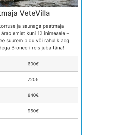
maja VeteVilla
korruse ja saunaga paatmaja
äraolemist kuni 12 inimesele –
ee suurem pidu või rahulik aeg
ega Broneeri reis juba täna!
600€
720€
840€
960€