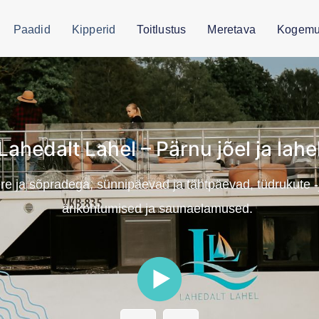
Paadid
Kipperid
Toitlustus
Meretava
Kogemu
Lahedalt Lahel
– Pärnu jõel ja lahe
pere ja sõpradega, sünnipäevad ja tähtpäevad, tüdrukute 
ärikohtumised ja saunaelamused.