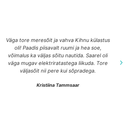
Tänud seiklusrikka päeva eest paradiisis
Kihnul! Paadisōit häälestas mōnusalt vanale
kalurisaarele Kihnule ja vedas mōtted
muistsetele hülgeküttidele. Vaffa värk, suvel
tuleme tagasi!
Mart Jõhvikas