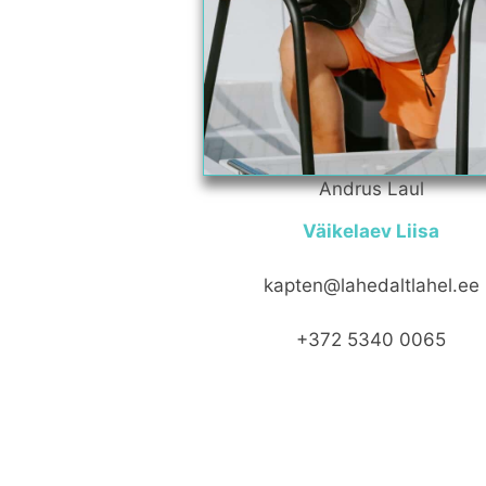
Andrus Laul
Väikelaev Liisa
kapten@lahedaltlahel.ee
+372 5340 0065