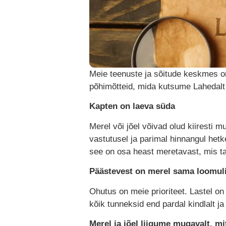
Meie teenuste ja sõitude keskmes on
põhimõtteid, mida kutsume Lahedalt
Kapten on laeva süda
Merel või jõel võivad olud kiiresti 
vastutusel ja parimal hinnangul hetke
see on osa heast meretavast, mis ta
Päästevest on merel sama loomuli
Ohutus on meie prioriteet. Lastel on
kõik tunneksid end pardal kindlalt ja
Merel ja jõel liigume mugavalt, mi