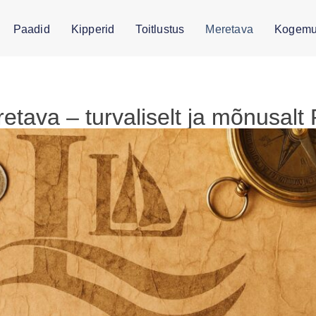
Paadid
Kipperid
Toitlustus
Meretava
Kogemu
tava – turvaliselt ja mõnusalt P