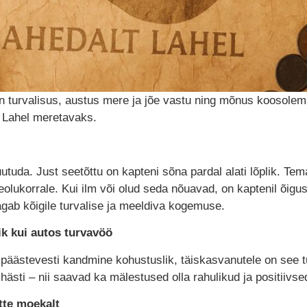
 turvalisus, austus mere ja jõe vastu ning mõnus koosolemi
 Lahel meretavaks.
muutuda. Just seetõttu on kapteni sõna pardal alati lõplik. 
olukorrale. Kui ilm või olud seda nõuavad, on kaptenil õigus 
gab kõigile turvalise ja meeldiva kogemuse.
k kui autos turvavöö
 päästevesti kandmine kohustuslik, täiskasvanutele on see t
 hästi – nii saavad ka mälestused olla rahulikud ja positiivse
tte moekalt