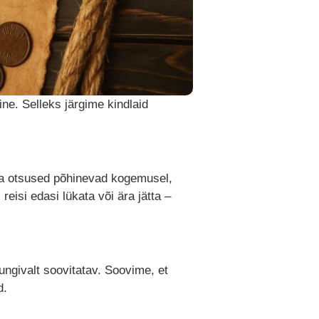
ne. Selleks järgime kindlaid
Tema otsused põhinevad kogemusel,
reisi edasi lükata või ära jätta –
ungivalt soovitatav. Soovime, et
d.