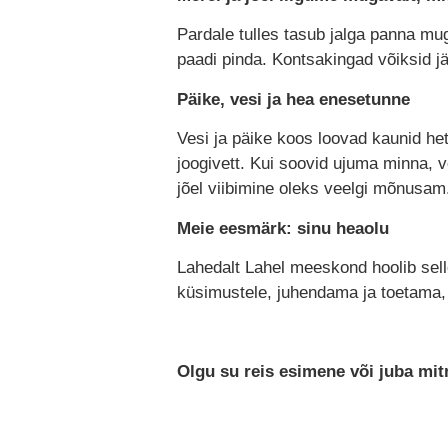
Pardale tulles tasub jalga panna mug
paadi pinda. Kontsakingad võiksid jä
Päike, vesi ja hea enesetunne
Vesi ja päike koos loovad kaunid he
joogivett. Kui soovid ujuma minna, võ
jõel viibimine oleks veelgi mõnusam
Meie eesmärk: sinu heaolu
Lahedalt Lahel meeskond hoolib selles
küsimustele, juhendama ja toetama, 
Olgu su reis esimene või juba mi