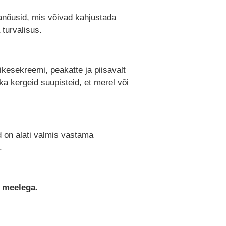
lanõusid, mis võivad kahjustada
 turvalisus.
kesekreemi, peakatte ja piisavalt
ka kergeid suupisteid, et merel või
id on alati valmis vastama
.
a meelega
.