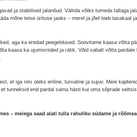
avad ja stabiilsed jalanõud. Vältida võiks tumeda tallaga ja
äda mõne teise ürituse jaoks – merel ja jõel loeb tasakaal ja
tked, aga ka eredad peegeldused. Soovitame kaasa võtta päi
ta kaasa ka ujumisriided ja rätik. Võid vabalt võtta pardale 
.
t, et iga reis oleks eriline, turvaline ja sujuv. Meie kapten
et tunneksid end pardal sama hästi kui oma sõprade seltsis
tmes – meiega saad alati tulla rahuliku südame ja rõõms