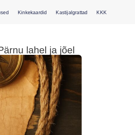
sed
Kinkekaardid
Kastijalgrattad
KKK
ärnu lahel ja jõel